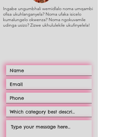
Ingabe ungumbhali wemidlalo noma umqambi
ofisa ukuhlanganyela? Noma ufaka isicelo
kumalungelo okwenza? Noma ngokuvamile
udinga usizo? Zizwe ukhululekile ukufinyelela!